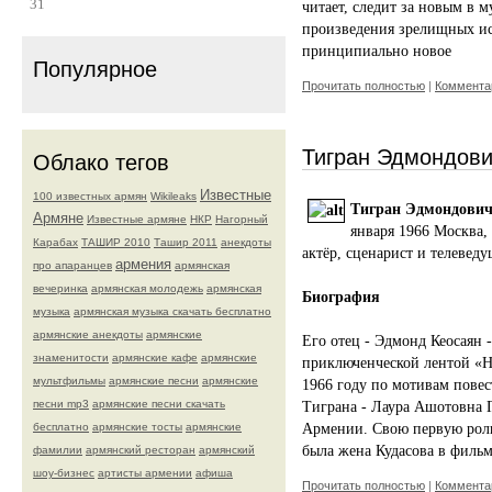
31
читает, следит за новым в 
произведения зрелищных иск
принципиально новое
Популярное
Прочитать полностью
|
Комментар
Тигран Эдмондови
Облако тегов
Известные
100 известных армян
Wikileaks
Тигран Эдмондович
Армяне
Известные армяне
НКР
Нагорный
января 1966 Москва,
Карабах
ТАШИР 2010
Ташир 2011
анекдоты
актёр, сценарист и телевед
армения
про апаранцев
армянская
вечеринка
армянская молодежь
армянская
Биография
музыка
армянская музыка скачать бесплатно
армянские анекдоты
армянские
Его отец - Эдмонд Кеосаян
знаменитости
армянские кафе
армянские
приключенческой лентой «Н
мультфильмы
армянские песни
армянские
1966 году по мотивам повес
песни mp3
армянские песни скачать
Тиграна - Лаура Ашотовна Г
бесплатно
армянские тосты
армянские
Армении. Свою первую роль
была жена Кудасова в филь
фамилии
армянский ресторан
армянский
шоу-бизнес
артисты армении
афиша
Прочитать полностью
|
Комментар