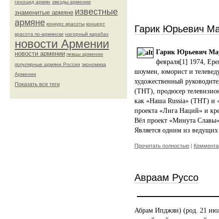
геноцид армян
звезды армении
известные
знаменитые армяне
армяне
конкурс красоты
концерт
Гарик Юрьевич М
красота по-армянски
нагорный карабах
новости Армении
Гарик Юрьевич Ма
новости армении
певцы армении
февраля[1] 1974, Ер
популярные армяни России
экономика
шоумен, юморист и телевед
Армении
художественный руководите
Показать все теги
(ТНТ), продюсер телевизио
как «Наша Russia» (ТНТ) и 
проекта «Лига Наций» и кр
Вёл проект «Минута Славы» 
Является одним из ведущих
Прочитать полностью
|
Комментар
Авраам Руссо
Абрам Ипджян) (род. 21 ию