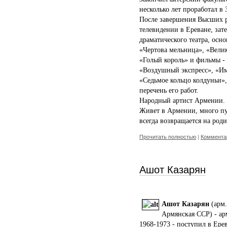
несколько лет проработал в 
После завершения Высших р
телевидении в Ереване, зат
драматического театра, осн
«Чертова мельница», «Велик
«Голый король» и фильмы -
«Воздушный экспресс», «Им
«Седьмое кольцо колдуньи»,
перечень его работ.
Народный артист Армении.
Живет в Армении, много пут
всегда возвращается на роди
Прочитать полностью
|
Комментар
Ашот Казарян
Ашот Казарян
(арм.
Армянская ССР) - ар
1968-1973 - поступил в Ер