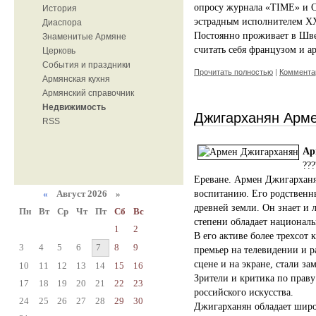
опросу журнала «TIME» и 
История
эстрадным исполнителем XX
Диаспора
Постоянно проживает в Шв
Знаменитые Армяне
считать себя французом и 
Церковь
События и праздники
Прочитать полностью
|
Комментар
Армянская кухня
Армянский справочник
Недвижимость
Джигарханян Арм
RSS
Ар
???
Ереване. Армен Джигарханя
«
Август 2026 »
воспитанию. Его родственны
древней земли. Он знает и 
Пн
Вт
Ср
Чт
Пт
Сб
Вс
степени обладает национал
1
2
В его активе более трехсот
3
4
5
6
7
8
9
премьер на телевидении и р
сцене и на экране, стали з
10
11
12
13
14
15
16
Зрители и критика по прав
17
18
19
20
21
22
23
российского искусства.
24
25
26
27
28
29
30
Джигарханян обладает широ