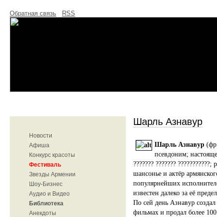
Обратная связь
RSS
Шарль Азнавур
Новости
Шарль Азнавур
(фр.
Афиша
псевдоним; настояще
Конкурс красоты
??????? ??????? ???????????;
Фестиваль
шансонье и актёр армянско
Звезды Армении
популярнейших исполнител
Шоу-Бизнес
известен далеко за её преде
Аудио и Видео
По сей день Азнавур создал
Библиотека
фильмах и продал более 100
Анекдоты