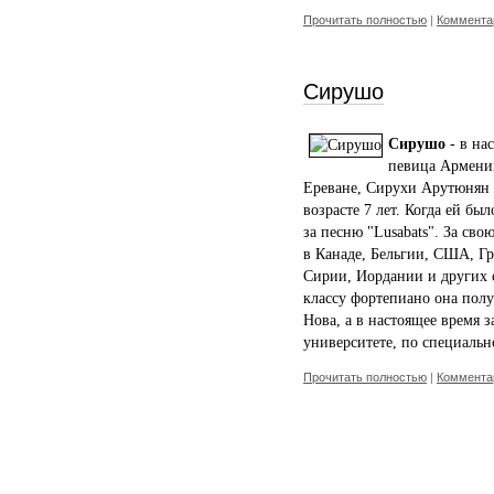
Прочитать полностью
|
Комментар
Сирушо
Сирушо
- в на
певица Армении
Ереване, Сирухи Арутюнян 
возрасте 7 лет. Когда ей бы
за песню "Lusabats". За св
в Канаде, Бельгии, США, Гр
Сирии, Иордании и других 
классу фортепиано она полу
Нова, а в настоящее время 
университете, по специаль
Прочитать полностью
|
Комментар