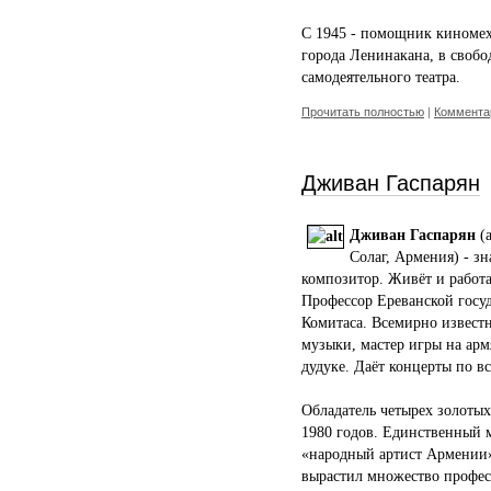
C 1945 - помощник киномех
города Ленинакана, в своб
самодеятельного театра.
Прочитать полностью
|
Комментар
Дживан Гаспарян
Дживан Гаспарян
(а
Солаг, Армения) - з
композитор. Живёт и работа
Профессор Ереванской госу
Комитаса. Всемирно извест
музыки, мастер игры на ар
дудуке. Даёт концерты по вс
Обладатель четырех золоты
1980 годов. Единственный м
«народный артист Армении»
вырастил множество профес