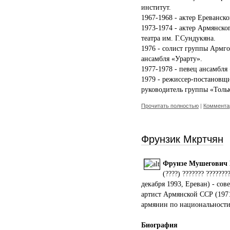
институт.
1967-1968 - актер Ереванско
1973-1974 - актер Армянско
театра им. Г.Сундукяна.
1976 - солист группы Армго
ансамбля «Урарту».
1977-1978 - певец ансамбля
1979 - режиссер-постановщ
руководитель группы «Толь
Прочитать полностью
|
Комментар
Фрунзик Мкртчян
Фрунзе
Мушегович
(????) ??????? ??????
декабря 1993, Ереван) - сов
артист Армянской ССР (1971
армянин по национальности
Биография