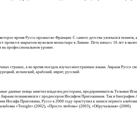
которое время Руссо прожил во Франции. С самого детства увлекался пением, 
ст провел в закрытом мужском монастыре в Ливане. Петь начал с 16 лет в мален
м на профессиональном уровне.
чных странах, а во время поездок изучал иностранные языки. Авраам Руссо св
урецкий, испанский, арабский, иврит, русский.
ные данные певца заметил владелец ресторана, предприниматель Тельман Исмаи
 Авраам познакомился с продюсером Иосифом Пригожиным. Так в биографии Ав
ии Иосифа Пригожина, Руссо в 2000 году приступил к записи первого альбом
альбомы «Tonight» (2002), «Просто любовь» (2003), «Обручальная» (2006).