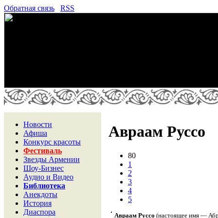
Обратная связь
RSS
Новости
Авраам Руссо
Афиша
Конкурс красоты
Фестиваль
80
Звезды Армении
1
Шоу-Бизнес
2
Аудио и Видео
3
Библиотека
4
Анекдоты
5
История
Диаспора
Авраам Руссо
(настоящее имя — Абр