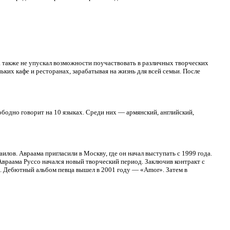
а также не упускал возможности поучаствовать в различных творческих
ьких кафе и ресторанах, зарабатывая на жизнь для всей семьи. После
ободно говорит на 10 языках. Среди них — армянский, английский,
лов. Авраама пригласили в Москву, где он начал выступать с 1999 года.
раама Руссо начался новый творческий период. Заключив контракт с
а. Дебютный альбом певца вышел в 2001 году — «Amor». Затем в