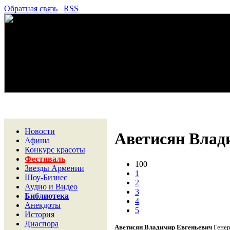
Обратная связь
RSS
Новости
Аветисян Влад
Афиша
Конкурс красоты
Фестиваль
100
Звезды Армении
1
Шоу-Бизнес
2
Аудио и Видео
3
Библиотека
4
Анекдоты
5
История
Диаспора
Аветисян Владимир Евгеньевич
Генер