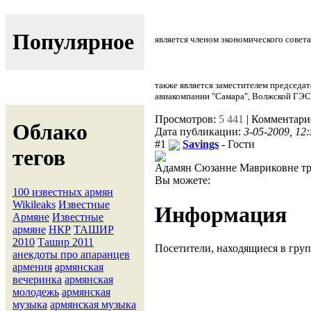
Популярное
является членом экономического совет
также является заместителем председат
авиакомпании "Самара", Волжской ГЭС
Просмотров:
5 441
| Комментари
Облако
Дата публикации:
3-05-2009, 12
#1
Savings
- Гости
тегов
Адамян Сюзанне Мавриковне треб
Вы можете:
100 известных армян
Wikileaks
Известные
Информация
Армяне
Известные
армяне
НКР
ТАШИР
2010
Ташир 2011
Посетители, находящиеся в гру
анекдоты про апаранцев
армения
армянская
вечеринка
армянская
молодежь
армянская
музыка
армянская музыка