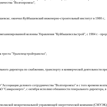
ничества "Волгопромгаз";
бышевске; окончил Куйбышевский инженерно-строительный институт в 1980 г.;
й механизированной колонны Управления "Куйбышевсельстрой", с 1984 г. - про
к треста "Уралспецстройтрансгаз";
ального директора по снабжению, транспорту и коммерческой деятельности пр
О "Ассоциация делового сотрудничества "Волгопромгаз" и с того времени возгла
О "Самараэнерго", с октября исполнял обязанности генерального директора, в 
дневолжской межрегиональной управляющей энергетической компании (СМУЭК) 