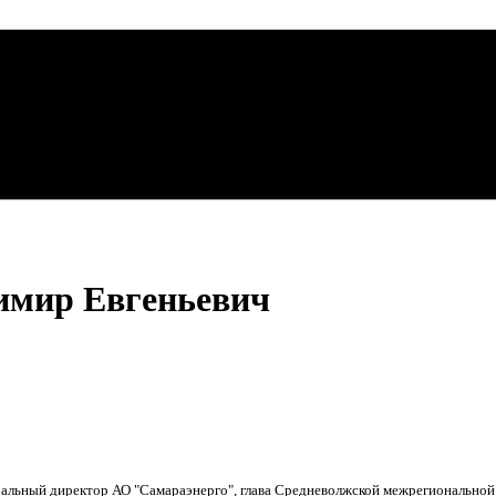
имир Евгеньевич
альный директор АО "Самараэнерго", глава Средневолжской межрегионально