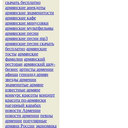
скачать бесплатно
армянские анекдоты
армянские знаменитости
армянские кафе
армянские минусовки
армянские мультфильмы
армянские песни
армянские песни mp3
армянские песни скачать
бесплатно
армянские
тосты
армянские
фамилии
армянский
ресторан
армянский шоу-
бизнес
артисты армении
афиша
геноцид армян
звезды армении
знаменитые армяне
известные армяне
конкурс красоты
концерт
красота по-армянски
нагорный карабах
новости Армении
новости армении
певцы
армении
популярные
армяни России
экономика