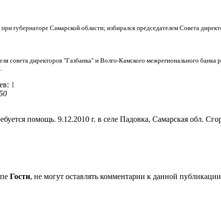
а при губернаторе Самарской области; избирался председателем Совета дире
еля совета директоров "Газбанка" и Волго-Камского межрегионального банка р
.
ев:
1
:50
уется помощь. 9.12.2010 г. в селе Падовка, Самарская обл. Сго
ппе
Гости
, не могут оставлять комментарии к данной публикации