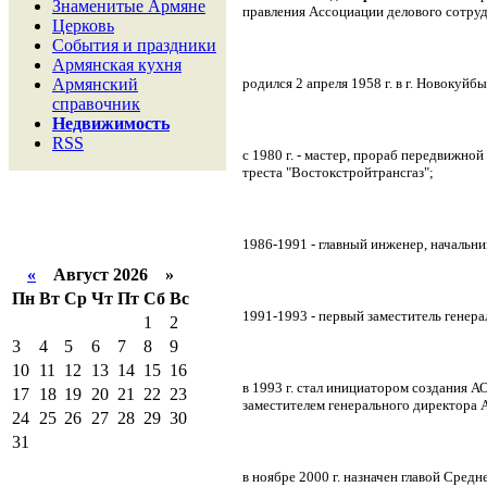
Знаменитые Армяне
правления Ассоциации делового сотруд
Церковь
События и праздники
Армянская кухня
родился 2 апреля 1958 г. в г. Новокуй
Армянский
справочник
Недвижимость
RSS
с 1980 г. - мастер, прораб передвижно
треста "Востокстройтрансгаз";
1986-1991 - главный инженер, начальни
«
Август 2026 »
Пн
Вт
Ср
Чт
Пт
Сб
Вс
1991-1993 - первый заместитель генер
1
2
3
4
5
6
7
8
9
10
11
12
13
14
15
16
в 1993 г. стал инициатором создания А
17
18
19
20
21
22
23
заместителем генерального директора А
24
25
26
27
28
29
30
31
в ноябре 2000 г. назначен главой Сре