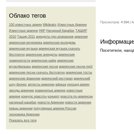
Облако тегов
Просмотров:
4 594
| 
100 известных армян
Wikileaks
Известные Армяне
Известные армяне
НКР
Нагорный Карабах
ТАШИР
2010
Ташир 2011
анекдоты про апаранцев
армения
Информаци
армянская вечеринка
армянская молодежь
армянская музыка
армянская музыка скачать
Посетители, нахо
бесплатно
армянские анекдоты
армянские
знаменитости
армянские кафе
армянские
мультфильмы
армянские песни
армянские песни mp3
армянские песни скачать бесплатно
армянские тосты
армянские фамилии
армянский ресторан
армянский
шоу-бизнес
артисты армении
афиша
геноцид армян
звезды армении
знаменитые армяне
известные
армяне
конкурс красоты
концерт
красота по-армянски
нагорный карабах
новости Армении
новости армении
певцы армении
популярные армяни России
экономика Армении
Показать все теги