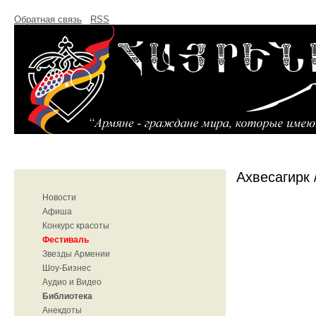
Обратная связь
RSS
Ахвесагирк 
Новости
Афиша
Конкурс красоты
Фестиваль
Звезды Армении
Шоу-Бизнес
Аудио и Видео
Библиотека
Анекдоты